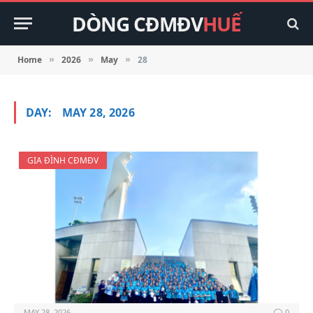
DÒNG CĐMĐV
HUẾ
Home
2026
May
28
»
»
»
DAY:
MAY 28, 2026
GIA ĐÌNH CĐMĐV
MAY 28, 2026
0