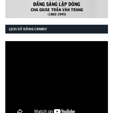
LỊCH SỬ DÒNG CĐMĐV