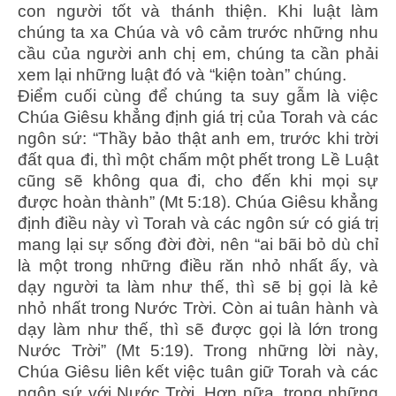
con người tốt và thánh thiện. Khi luật làm
chúng ta xa Chúa và vô cảm trước những nhu
cầu của người anh chị em, chúng ta cần phải
xem lại những luật đó và “kiện toàn” chúng.
Điểm cuối cùng để chúng ta suy gẫm là việc
Chúa Giêsu khẳng định giá trị của Torah và các
ngôn sứ: “Thầy bảo thật anh em, trước khi trời
đất qua đi, thì một chấm một phết trong Lề Luật
cũng sẽ không qua đi, cho đến khi mọi sự
được hoàn thành” (Mt 5:18). Chúa Giêsu khẳng
định điều này vì Torah và các ngôn sứ có giá trị
mang lại sự sống đời đời, nên “ai bãi bỏ dù chỉ
là một trong những điều răn nhỏ nhất ấy, và
dạy người ta làm như thế, thì sẽ bị gọi là kẻ
nhỏ nhất trong Nước Trời. Còn ai tuân hành và
dạy làm như thế, thì sẽ được gọi là lớn trong
Nước Trời” (Mt 5:19). Trong những lời này,
Chúa Giêsu liên kết việc tuân giữ Torah và các
ngôn sứ với Nước Trời. Hơn nữa, trong những