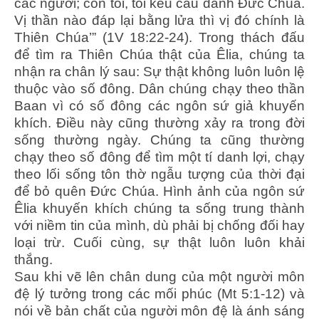
các người; còn tôi, tôi kêu cầu danh Đức Chúa.
Vị thần nào đáp lại bằng lửa thì vị đó chính là
Thiên Chúa’” (1V 18:22-24). Trong thách đấu
để tìm ra Thiên Chúa thật của Êlia, chúng ta
nhận ra chân lý sau: Sự thật không luôn luôn lệ
thuộc vào số đông. Dân chúng chạy theo thần
Baan vì có số đông các ngôn sứ giả khuyến
khích. Điều này cũng thường xảy ra trong đời
sống thường ngày. Chúng ta cũng thường
chạy theo số đông để tìm một tí danh lợi, chạy
theo lối sống tôn thờ ngẫu tượng của thời đại
để bỏ quên Đức Chúa. Hình ảnh của ngôn sứ
Êlia khuyến khích chúng ta sống trung thành
với niềm tin của mình, dù phải bị chống đối hay
loại trừ. Cuối cùng, sự thật luôn luôn khải
thắng.
Sau khi vẽ lên chân dung của một người môn
đệ lý tưởng trong các mối phúc (Mt 5:1-12) và
nói về bản chất của người môn đệ là ánh sáng