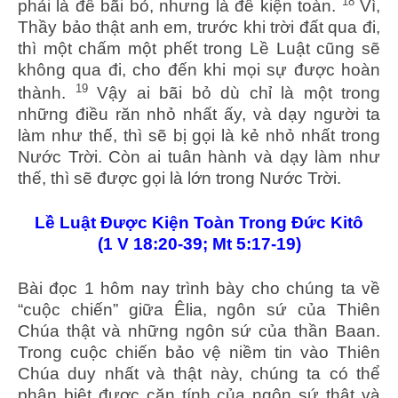
18
phải là để bãi bỏ, nhưng là để kiện toàn.
Vì,
Thầy bảo thật anh em, trước khi trời đất qua đi,
thì một chấm một phết trong Lề Luật cũng sẽ
không qua đi, cho đến khi mọi sự được hoàn
19
thành.
Vậy ai bãi bỏ dù chỉ là một trong
những điều răn nhỏ nhất ấy, và dạy người ta
làm như thế, thì sẽ bị gọi là kẻ nhỏ nhất trong
Nước Trời. Còn ai tuân hành và dạy làm như
thế, thì sẽ được gọi là lớn trong Nước Trời.
Lề Luật Được Kiện Toàn Trong Đức Kitô
(1 V 18:20-39; Mt 5:17-19)
Bài đọc 1 hôm nay trình bày cho chúng ta về
“cuộc chiến” giữa Êlia, ngôn sứ của Thiên
Chúa thật và những ngôn sứ của thần Baan.
Trong cuộc chiến bảo vệ niềm tin vào Thiên
Chúa duy nhất và thật này, chúng ta có thể
phân biệt được căn tính của ngôn sứ thật và