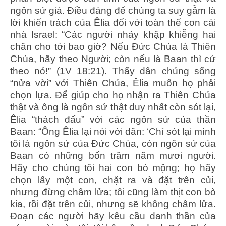
ngôn sứ giả. Điều đáng để chúng ta suy gẫm là
lời khiển trách của Êlia đối với toàn thể con cái
nhà Israel: “Các người nhảy khập khiễng hai
chân cho tới bao giờ? Nếu Đức Chúa là Thiên
Chúa, hãy theo Người; còn nếu là Baan thì cứ
theo nó!” (1V 18:21). Thấy dân chúng sống
“nửa vời” với Thiên Chúa, Êlia muốn họ phải
chọn lựa. Để giúp cho họ nhận ra Thiên Chúa
thật và ông là ngôn sứ thật duy nhất còn sót lại,
Êlia “thách đấu” với các ngôn sứ của thần
Baan: “Ông Êlia lại nói với dân: ‘Chỉ sót lại mình
tôi là ngôn sứ của Đức Chúa, còn ngôn sứ của
Baan có những bốn trăm năm mươi người.
Hãy cho chúng tôi hai con bò mộng; họ hãy
chọn lấy một con, chặt ra và đặt trên củi,
nhưng đừng châm lửa; tôi cũng làm thịt con bò
kia, rồi đặt trên củi, nhưng sẽ không châm lửa.
Đoạn các người hãy kêu cầu danh thần của