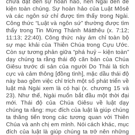
chưa đạt đến sự hoàn hảo, nên Ngài đến để
kiện toàn chúng. Sự hoàn hảo của Luật Môsê
và các ngôn sứ chỉ được tìm thấy trong Ngài.
Công thức “Luật và ngôn sứ” thường được tìm
thấy trong Tin Mừng Thánh Mátthêu (x. 7:12;
11:13; 22:40). Công thức này ám chỉ toàn bộ
sự mạc khải của Thiên Chúa trong Cựu Ước.
Còn sự tương phản giữa “phá huỷ – kiện toàn”
dạy chúng ta rằng thái độ căn bản của Chúa
Giêsu trước di sản của người Do Thái là tích
cực và cảm thông [đồng tình], mặc dầu thái độ
này bao gồm việc chỉ trích một số phát triển về
luật mà Ngài xem là có hại (x. chương 15 và
23). Như thế, Ngài muốn bắt đầu một thời đại
mới. Thái độ của Chúa Giêsu về luật dạy
chúng ta rằng: mục đích của luật là giúp chúng
ta thăng tiến trong các tương quan với Thiên
Chúa và anh chị em mình. Nói cách khác, mục
đích của luật là giúp chúng ta trở nên những