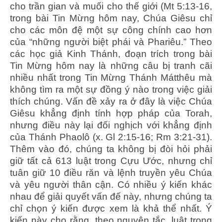
cho trần gian và muối cho thế giới (Mt 5:13-16,
trong bài Tin Mừng hôm nay, Chúa Giêsu chỉ
cho các môn đệ một sự công chính cao hơn
của “những người biệt phái và Phariêu.” Theo
các học giả Kinh Thánh, đoạn trích trong bài
Tin Mừng hôm nay là những câu bị tranh cãi
nhiều nhất trong Tin Mừng Thánh Mátthêu mà
không tìm ra một sự đồng ý nào trong việc giải
thích chúng. Vấn đề xảy ra ở đây là việc Chúa
Giêsu khẳng định tính hợp pháp của Torah,
nhưng điều này lại đối nghịch với khẳng định
của Thánh Phaolô (x. Gl 2:15-16; Rm 3:21-31).
Thêm vào đó, chúng ta không bị đòi hỏi phải
giữ tất cả 613 luật trong Cựu Ước, nhưng chỉ
tuân giữ 10 điều răn và lệnh truyền yêu Chúa
và yêu người thân cận. Có nhiều ý kiến khác
nhau để giải quyết vấn đế này, nhưng chúng ta
chỉ chọn ý kiến được xem là khả thể nhất. Ý
kiến này cho rằng, theo nguyên tắc, luật trong