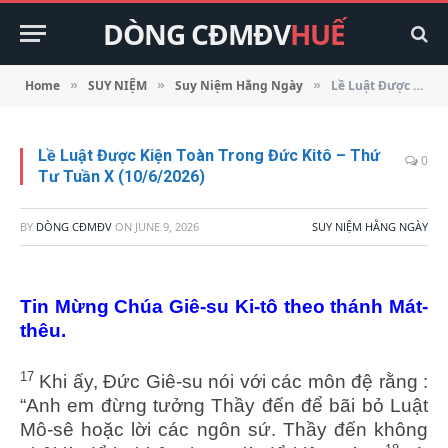
DÒNG CĐMĐV
HUẾ
Home
SUY NIỆM
Suy Niệm Hằng Ngày
Lề Luật Được Kiện Toàn Trong Đức Kitô – Thứ Tư Tuần X (10/6/2026)
»
»
»
Lề Luật Được Kiện Toàn Trong Đức Kitô – Thứ
0
Tư Tuần X (10/6/2026)
BY
DÒNG CĐMĐV
ON
JUNE 9, 2026
SUY NIỆM HẰNG NGÀY
Tin Mừng Chúa Giê-su Ki-tô theo thánh Mát-
thêu.
17
Khi ấy, Đức Giê-su nói với các môn đệ rằng :
“Anh em đừng tưởng Thầy đến để bãi bỏ Luật
Mô-sê hoặc lời các ngôn sứ. Thầy đến không