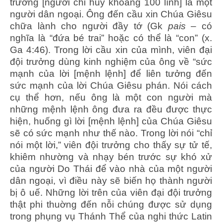
trưởng [người chỉ huy khoảng 100 lính] là một
người dân ngoại. Ông đến cầu xin Chúa Giêsu
chữa lành cho người đầy tớ (Gk
pais
– có
nghĩa là “đứa bé trai” hoặc có thể là “con” (x.
Ga 4:46). Trong lời cầu xin của mình, viên đại
đội trưởng dùng kinh nghiệm của ông về “sức
mạnh của lời [mệnh lệnh] để liên tưởng đến
sức mạnh của lời Chúa Giêsu phán. Nói cách
cụ thể hơn, nếu ông là một con người mà
những mệnh lệnh ông đưa ra đều được thực
hiện, huống gì lời [mệnh lệnh] của Chúa Giêsu
sẽ có sức mạnh như thế nào. Trong lời nói “chỉ
nói một lời,” viên đội trưởng cho thấy sự tử tế,
khiêm nhường và nhạy bén trước sự khó xử
của người Do Thái để vào nhà của một người
dân ngoại, vì điều này sẽ biến họ thành người
bị ô uế. Những lời trên của viên đại đội trưởng
thật phi thuờng đến nỗi chúng được sử dụng
trong phụng vụ Thánh Thể của nghi thức Latin