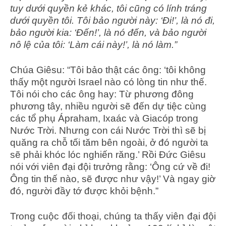
tuy dưới quyền kẻ khác, tôi cũng có lính tráng
dưới quyền tôi. Tôi bảo người này: ‘Đi!’, là nó đi,
bảo người kia: ‘Đến!’, là nó đến, và bảo người
nô lệ của tôi: ‘Làm cái này!’, là nó làm.”
Chúa Giêsu: “Tôi bảo thật các ông: ‘tôi không
thấy một người Israel nào có lòng tin như thế.
Tôi nói cho các ông hay: Từ phương đông
phương tây, nhiều người sẽ đến dự tiệc cùng
các tổ phụ Ápraham, Ixaác và Giacóp trong
Nước Trời. Nhưng con cái Nước Trời thì sẽ bị
quăng ra chỗ tối tăm bên ngoài, ở đó người ta
sẽ phải khóc lóc nghiến răng.’ Rồi Đức Giêsu
nói với viên đại đội trưởng rằng: ‘Ông cứ về đi!
Ông tin thế nào, sẽ được như vậy!’ Và ngay giờ
đó, người đầy tớ được khỏi bệnh.”
Trong cuộc đối thoại, chúng ta thấy viên đại đội