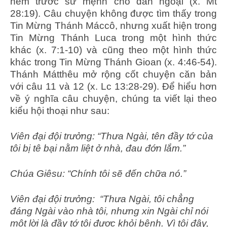
nếm trước sứ mệnh cho dân ngoại (x. Mt
28:19). Câu chuyện không được tìm thấy trong
Tin Mừng Thánh Máccô, nhưng xuất hiện trong
Tin Mừng Thánh Luca trong một hình thức
khác (x. 7:1-10) và cũng theo một hình thức
khác trong Tin Mừng Thánh Gioan (x. 4:46-54).
Thánh Mátthêu mở rộng cốt chuyện căn bản
với câu 11 và 12 (x. Lc 13:28-29). Để hiểu hơn
về ý nghĩa câu chuyện, chúng ta viết lại theo
kiểu hội thoại như sau:
Viên đại đội trưởng: “Thưa Ngài, tên đầy tớ của
tôi bị tê bại nằm liệt ở nhà, đau đớn lắm.”
Chúa Giêsu: “Chính tôi sẽ đến chữa nó.”
Viên đại đội trưởng: “Thưa Ngài, tôi chẳng
đáng Ngài vào nhà tôi, nhưng xin Ngài chỉ nói
một lời là đầy tớ tôi được khỏi bệnh. Vì tôi đây,