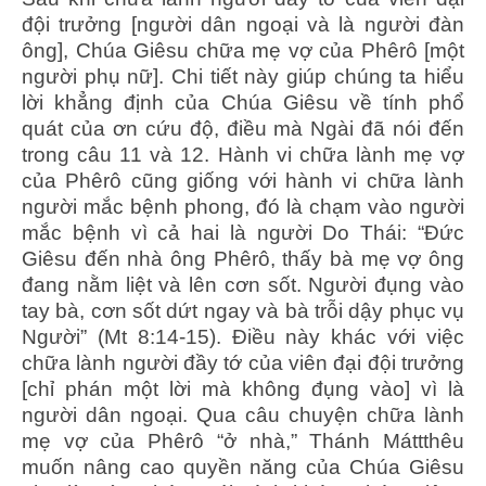
đội trưởng [người dân ngoại và là người đàn
ông], Chúa Giêsu chữa mẹ vợ của Phêrô [một
người phụ nữ]. Chi tiết này giúp chúng ta hiểu
lời khẳng định của Chúa Giêsu về tính phổ
quát của ơn cứu độ, điều mà Ngài đã nói đến
trong câu 11 và 12. Hành vi chữa lành mẹ vợ
của Phêrô cũng giống với hành vi chữa lành
người mắc bệnh phong, đó là chạm vào người
mắc bệnh vì cả hai là người Do Thái: “Đức
Giêsu đến nhà ông Phêrô, thấy bà mẹ vợ ông
đang nằm liệt và lên cơn sốt. Người đụng vào
tay bà, cơn sốt dứt ngay và bà trỗi dậy phục vụ
Người” (Mt 8:14-15). Điều này khác với việc
chữa lành người đầy tớ của viên đại đội trưởng
[chỉ phán một lời mà không đụng vào] vì là
người dân ngoại. Qua câu chuyện chữa lành
mẹ vợ của Phêrô “ở nhà,” Thánh Máttthêu
muốn nâng cao quyền năng của Chúa Giêsu