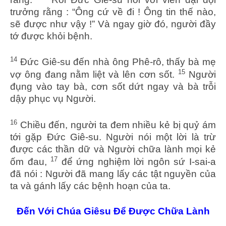
trưởng rằng : “Ông cứ về đi ! Ông tin thế nào,
sẽ được như vậy !” Và ngay giờ đó, người đầy
tớ được khỏi bệnh.
14
Đức Giê-su đến nhà ông Phê-rô, thấy bà mẹ
15
vợ ông đang nằm liệt và lên cơn sốt.
Người
đụng vào tay bà, cơn sốt dứt ngay và bà trỗi
dậy phục vụ Người.
16
Chiều đến, người ta đem nhiều kẻ bị quỷ ám
tới gặp Đức Giê-su. Người nói một lời là trừ
được các thần dữ và Người chữa lành mọi kẻ
17
ốm đau,
để ứng nghiệm lời ngôn sứ I-sai-a
đã nói : Người đã mang lấy các tật nguyền của
ta và gánh lấy các bệnh hoạn của ta.
Đến Với Chúa Giêsu Để Được Chữa Lành