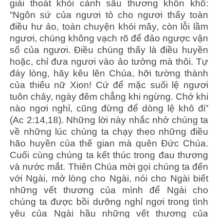
giải thoát khỏi cảnh sầu thương khốn khổ:
“Ngôn sứ của ngươi tỏ cho ngươi thấy toàn
điều hư ảo, toàn chuyện khói mây, còn lỗi lầm
ngươi, chúng không vạch rõ để đảo ngược vận
số của ngươi. Điều chúng thấy là điều huyền
hoặc, chỉ đưa ngươi vào ảo tưởng mà thôi. Tự
đáy lòng, hãy kêu lên Chúa, hỡi tường thành
của thiếu nữ Xion! Cứ để mặc suối lệ ngươi
tuôn chảy, ngày đêm chẳng khi ngừng. Chớ khi
nào ngơi nghỉ, cũng đừng để dòng lệ khô đi”
(Ac 2:14,18). Những lời này nhắc nhở chúng ta
về những lúc chúng ta chạy theo những điều
hão huyền của thế gian mà quên Đức Chúa.
Cuối cùng chúng ta kết thúc trong đau thương
và nước mắt. Thiên Chúa mời gọi chúng ta đến
với Ngài, mở lòng cho Ngài, nói cho Ngài biết
những vết thương của mình để Ngài cho
chúng ta được bồi dưỡng nghỉ ngơi trong tình
yêu của Ngài hầu những vết thương của