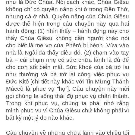
như là Đức Chúa. Nói cách khác, Chúa Giêsu
không chỉ có quyền năng khi ở trong Đền Thờ,
nhưng cả ở nhà. Quyền năng của Chúa Giêsu
được thể hiện trong câu chuyện này qua hai
hành động: (1) nhìn thấy – hành động này cho
thấy Chúa Giêsu không cần người khác nói
cho biết là mẹ vợ của Phêrô bị bệnh. Vừa vào
nhà là Ngài đã thấy điều đó. (2) chạm vào tay
bà – cái chạm nhẹ có sức chữa lành là đủ để
cho cơn sốt biến mất. Sức khoẻ của bà trở lại
như thường và bà trở lại công việc phục vụ
Đức Kitô [chi tiết này khác với Tin Mừng Thánh
Máccô là phục vụ “họ”]. Câu chuyện này mời
gọi chúng ta sống thái độ phục vụ chân thành.
Trong khi phục vụ, chúng ta phải nhớ rằng
mình phục vụ vì Chúa Giêsu chứ không phải vì
bất kỳ một lý do nào khác.
Câu chuyện về những chữa lành vào chiều tối