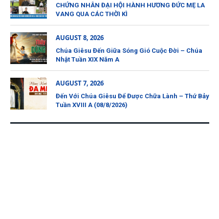
CHỨNG NHÂN ĐẠI HỘI HÀNH HƯƠNG ĐỨC MẸ LA
VANG QUA CÁC THỜI KÌ
AUGUST 8, 2026
Chúa Giêsu Đến Giữa Sóng Gió Cuộc Đời – Chúa
Nhật Tuần XIX Năm A
AUGUST 7, 2026
Đến Với Chúa Giêsu Để Được Chữa Lành – Thứ Bảy
Tuần XVIII A (08/8/2026)
CẦU NGUYỆN CHO CÁC LINH HỒN
Maria: 26/6 – 26/7/2026
Anna: 07/4 – 07/5/2026
Phanxicô xavie: 29/3 – 29/4
LIÊN KẾT TRANG