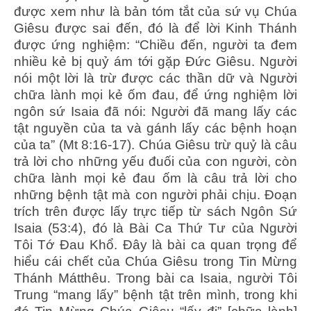
được xem như là bản tóm tắt của sứ vụ Chúa
Giêsu được sai đến, đó là để lời Kinh Thánh
được ứng nghiệm: “Chiều đến, người ta đem
nhiều kẻ bị quỷ ám tới gặp Đức Giêsu. Người
nói một lời là trừ được các thần dữ và Người
chữa lành mọi kẻ ốm đau, để ứng nghiệm lời
ngôn sứ Isaia đã nói: Người đã mang lấy các
tật nguyền của ta và gánh lấy các bệnh hoạn
của ta” (Mt 8:16-17). Chúa Giêsu trừ quỷ là câu
trả lời cho những yếu đuối của con người, còn
chữa lành mọi kẻ đau ốm là câu trả lời cho
những bệnh tật mà con người phải chịu. Đoạn
trích trên được lấy trực tiếp từ sách Ngôn Sứ
Isaia (53:4), đó là Bài Ca Thứ Tư của Người
Tôi Tớ Đau Khổ. Đây là bài ca quan trọng để
hiểu cái chết của Chúa Giêsu trong Tin Mừng
Thánh Mátthêu. Trong bài ca Isaia, người Tôi
Trung “mang lấy” bệnh tật trên mình, trong khi