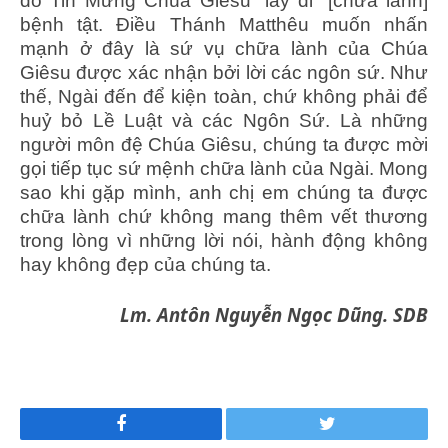
đó Tin Mừng Chúa Giêsu “lấy đi” [chữa lành]
bệnh tật. Điều Thánh Matthêu muốn nhấn
mạnh ở đây là sứ vụ chữa lành của Chúa
Giêsu được xác nhận bởi lời các ngôn sứ. Như
thế, Ngài đến để kiện toàn, chứ không phải để
huỷ bỏ Lề Luật và các Ngôn Sứ. Là những
người môn đệ Chúa Giêsu, chúng ta được mời
gọi tiếp tục sứ mệnh chữa lành của Ngài. Mong
sao khi gặp mình, anh chị em chúng ta được
chữa lành chứ không mang thêm vết thương
trong lòng vì những lời nói, hành động không
hay không đẹp của chúng ta.
Lm. Antôn Nguyễn Ngọc Dũng. SDB
Facebook
Twitter