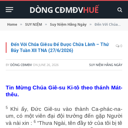
DÒNG CĐMĐV
HUẾ
Home
SUY NIỆM
Suy Niệm Hằng Ngày
Đến Với Chúa Giêsu Để Được Chữa Lành – Thứ Bảy Tuần XII TNA (27/6/2026)
»
»
»
Đến Với Chúa Giêsu Để Được Chữa Lành – Thứ
0
Bảy Tuần XII TNA (27/6/2026)
BY
DÒNG CĐMĐV
ON
JUNE 26, 2026
SUY NIỆM HẰNG NGÀY
Tin Mừng Chúa Giê-su Ki-tô theo thánh Mát-
thêu.
5
Khi ấy, Đức Giê-su vào thành Ca-phác-na-
um, có một viên đại đội trưởng đến gặp Người
6
và nài xin :
“Thưa Ngài, tên đầy tớ của tôi bị tê