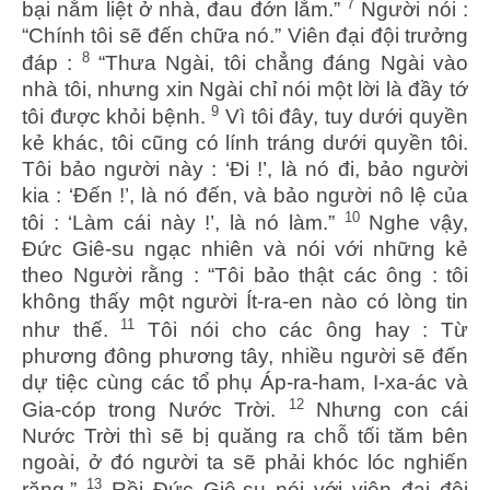
7
bại nằm liệt ở nhà, đau đớn lắm.”
Người nói :
“Chính tôi sẽ đến chữa nó.” Viên đại đội trưởng
8
đáp :
“Thưa Ngài, tôi chẳng đáng Ngài vào
nhà tôi, nhưng xin Ngài chỉ nói một lời là đầy tớ
9
tôi được khỏi bệnh.
Vì tôi đây, tuy dưới quyền
kẻ khác, tôi cũng có lính tráng dưới quyền tôi.
Tôi bảo người này : ‘Đi !’, là nó đi, bảo người
kia : ‘Đến !’, là nó đến, và bảo người nô lệ của
10
tôi : ‘Làm cái này !’, là nó làm.”
Nghe vậy,
Đức Giê-su ngạc nhiên và nói với những kẻ
theo Người rằng : “Tôi bảo thật các ông : tôi
không thấy một người Ít-ra-en nào có lòng tin
11
như thế.
Tôi nói cho các ông hay : Từ
phương đông phương tây, nhiều người sẽ đến
dự tiệc cùng các tổ phụ Áp-ra-ham, I-xa-ác và
12
Gia-cóp trong Nước Trời.
Nhưng con cái
Nước Trời thì sẽ bị quăng ra chỗ tối tăm bên
ngoài, ở đó người ta sẽ phải khóc lóc nghiến
13
răng.”
Rồi Đức Giê-su nói với viên đại đội