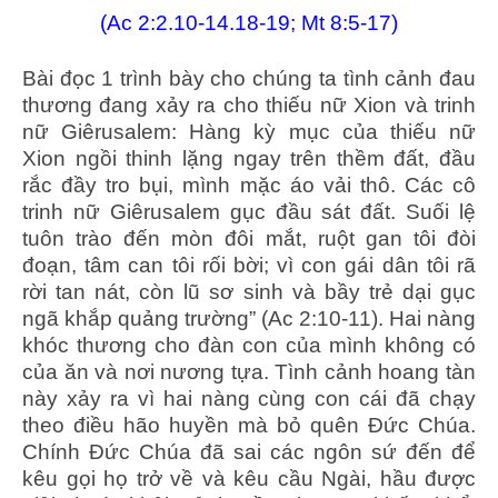
(Ac 2:2.10-14.18-19; Mt 8:5-17)
Bài đọc 1 trình bày cho chúng ta tình cảnh đau
thương đang xảy ra cho thiếu nữ Xion và trinh
nữ Giêrusalem: Hàng kỳ mục của thiếu nữ
Xion ngồi thinh lặng ngay trên thềm đất, đầu
rắc đầy tro bụi, mình mặc áo vải thô. Các cô
trinh nữ Giêrusalem gục đầu sát đất. Suối lệ
tuôn trào đến mòn đôi mắt, ruột gan tôi đòi
đoạn, tâm can tôi rối bời; vì con gái dân tôi rã
rời tan nát, còn lũ sơ sinh và bầy trẻ dại gục
ngã khắp quảng trường” (Ac 2:10-11). Hai nàng
khóc thương cho đàn con của mình không có
của ăn và nơi nương tựa. Tình cảnh hoang tàn
này xảy ra vì hai nàng cùng con cái đã chạy
theo điều hão huyền mà bỏ quên Đức Chúa.
Chính Đức Chúa đã sai các ngôn sứ đến để
kêu gọi họ trở về và kêu cầu Ngài, hầu được