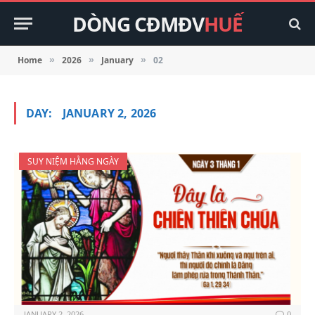
DÒNG CĐMĐV
HUẾ
Home
2026
January
02
»
»
»
DAY:
JANUARY 2, 2026
SUY NIỆM HẰNG NGÀY
JANUARY 2, 2026
0