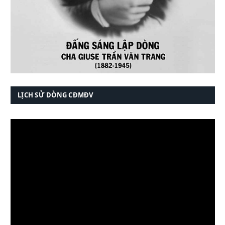
LỊCH SỬ DÒNG CĐMĐV