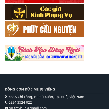
DÒNG CON ĐỨC MẸ ĐI VIẾNG
483A Chi Lăng, P. Phú Xuân, Tp. Huế, Việt Nam
0234 3524 022
vp.fmvhue@gmail.com