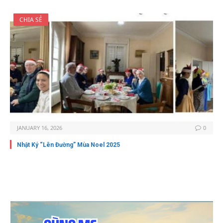
CHIA SẺ
JANUARY 16, 2026
0
Nhật Ký “Lên Đường” Mùa Noel 2025