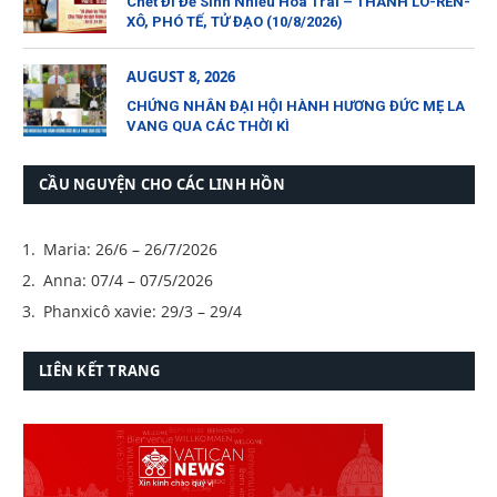
Chết Đi Để Sinh Nhiều Hoa Trái – THÁNH LÔ-REN-
XÔ, PHÓ TẾ, TỬ ĐẠO (10/8/2026)
AUGUST 8, 2026
CHỨNG NHÂN ĐẠI HỘI HÀNH HƯƠNG ĐỨC MẸ LA
VANG QUA CÁC THỜI KÌ
CẦU NGUYỆN CHO CÁC LINH HỒN
Maria: 26/6 – 26/7/2026
Anna: 07/4 – 07/5/2026
Phanxicô xavie: 29/3 – 29/4
LIÊN KẾT TRANG