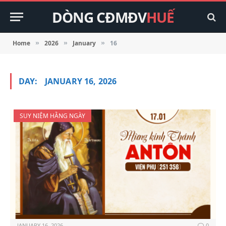
DÒNG CĐMĐV
HUẾ
Home
2026
January
16
»
»
»
DAY:
JANUARY 16, 2026
SUY NIỆM HẰNG NGÀY
JANUARY 16, 2026
0