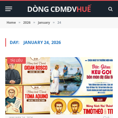
DÒNG CĐMĐV
HUẾ
Home
2026
January
24
»
»
»
DAY:
JANUARY 24, 2026
TÀI LIỆU
JANUARY 24, 2026
0