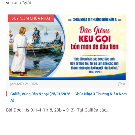
về cách “giải…
SUY NIỆM CHÚA NHẬT
JANUARY 24, 2026
0
Galilê, Vùng Dân Ngoại (25/01/2026 – Chúa Nhật 3 Thường Niên Năm
A)
Bài Ðọc I: Is 9, 1-4 (Hr 8, 23b – 9, 3) “Tại Galilêa các…