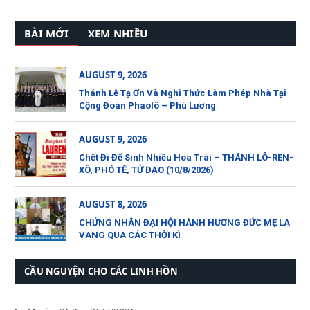
BÀI MỚI
XEM NHIỀU
AUGUST 9, 2026
Thánh Lễ Tạ Ơn Và Nghi Thức Làm Phép Nhà Tại
Cộng Đoàn Phaolô – Phù Lương
AUGUST 9, 2026
Chết Đi Để Sinh Nhiều Hoa Trái – THÁNH LÔ-REN-
XÔ, PHÓ TẾ, TỬ ĐẠO (10/8/2026)
AUGUST 8, 2026
CHỨNG NHÂN ĐẠI HỘI HÀNH HƯƠNG ĐỨC MẸ LA
VANG QUA CÁC THỜI KÌ
CẦU NGUYỆN CHO CÁC LINH HỒN