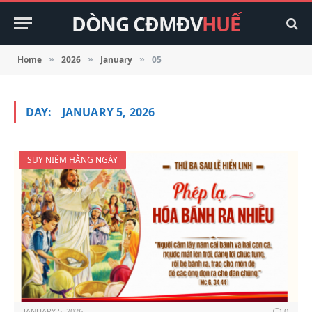
DÒNG CĐMĐV
HUẾ
Home
2026
January
05
»
»
»
DAY:
JANUARY 5, 2026
SUY NIỆM HẰNG NGÀY
JANUARY 5, 2026
0