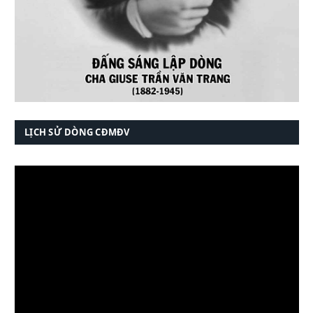
LỊCH SỬ DÒNG CĐMĐV