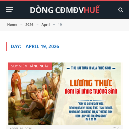
DÒNG CĐMĐV
HUẾ
Home
2026
April
19
»
»
»
DAY:
APRIL 19, 2026
SUY NIỆM HẰNG NGÀY
APRIL 19, 2026
0