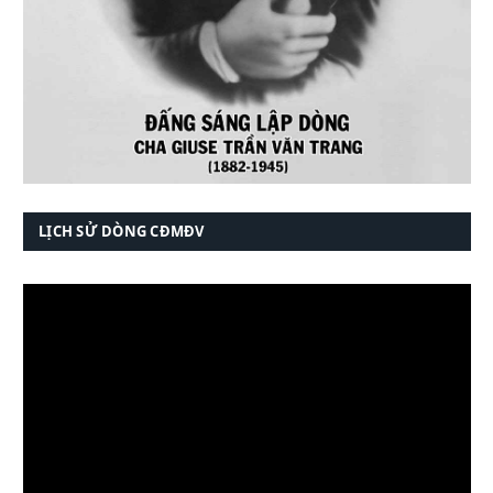
LỊCH SỬ DÒNG CĐMĐV