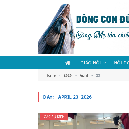
GIÁO HỘI
HỘI D
Home
2026
April
23
»
»
»
DAY:
APRIL 23, 2026
CÁC SỰ KIỆN