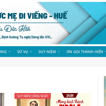
ÒNG
SỨ VỤ
SUY NIỆM
ƠN GỌI THÁNH HIẾN
SUY NIỆM HẰNG NGÀY