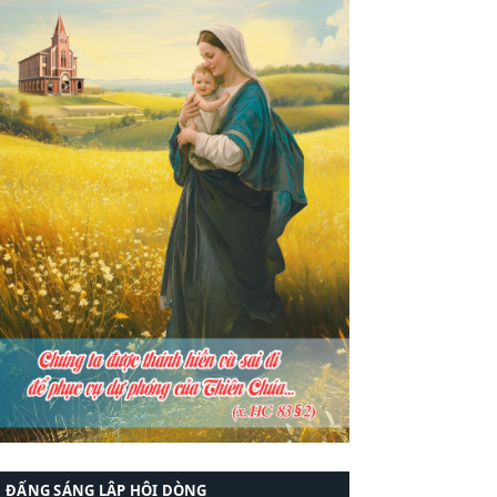
ĐẤNG SÁNG LẬP HỘI DÒNG