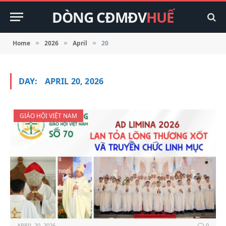
DÒNG CĐMĐV
HUẾ
Home
2026
April
20
»
»
»
DAY:
APRIL 20, 2026
GIÁO HỘI VIỆT NAM
APRIL 20, 2026
0