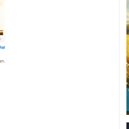
0
hật
an.