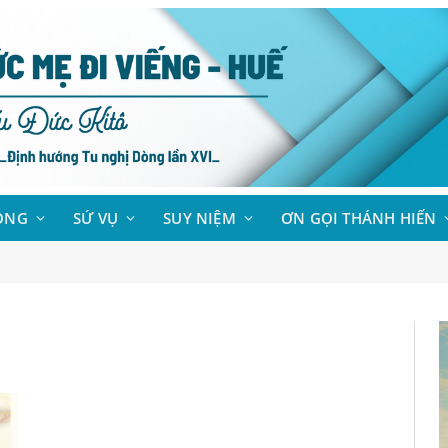
ÒNG
SỨ VỤ
SUY NIỆM
ƠN GỌI THÁNH HIẾN