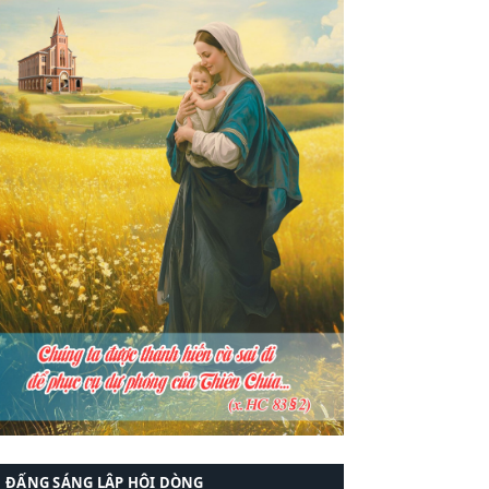
ĐẤNG SÁNG LẬP HỘI DÒNG