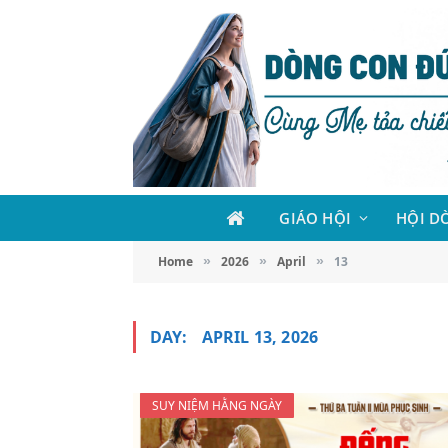
GIÁO HỘI
HỘI D
Home
2026
April
13
»
»
»
DAY:
APRIL 13, 2026
SUY NIỆM HẰNG NGÀY