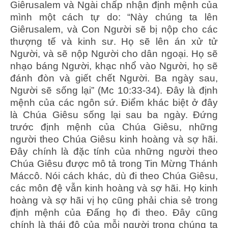
Giêrusalem và Ngài chấp nhận định mệnh của
mình một cách tự do: “Này chúng ta lên
Giêrusalem, và Con Người sẽ bị nộp cho các
thượng tế và kinh sư. Họ sẽ lên án xử tử
Người, và sẽ nộp Người cho dân ngoại. Họ sẽ
nhạo báng Người, khạc nhổ vào Người, họ sẽ
đánh đòn và giết chết Người. Ba ngày sau,
Người sẽ sống lại” (Mc 10:33-34). Đây là định
mệnh của các ngôn sứ. Điểm khác biệt ở đây
là Chúa Giêsu sống lại sau ba ngày. Đứng
trước định mệnh của Chúa Giêsu, những
người theo Chúa Giêsu kinh hoàng và sợ hãi.
Đây chính là đặc tính của những người theo
Chúa Giêsu được mô tả trong Tin Mừng Thánh
Máccô. Nói cách khác, dù đi theo Chúa Giêsu,
các môn đệ vẫn kinh hoàng và sợ hãi. Họ kinh
hoàng và sợ hãi vị họ cũng phải chia sẻ trong
định mệnh của Đấng họ đi theo. Đây cũng
chính là thái độ của mỗi người trong chúng ta