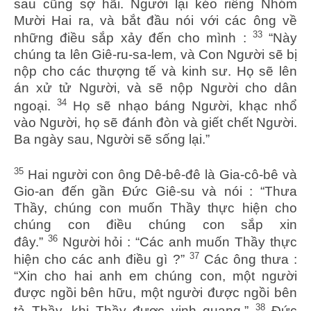
sau cũng sợ hãi. Người lại kéo riêng Nhóm
Mười Hai ra, và bắt đầu nói với các ông về
33
những điều sắp xảy đến cho mình :
“Này
chúng ta lên Giê-ru-sa-lem, và Con Người sẽ bị
nộp cho các thượng tế và kinh sư. Họ sẽ lên
án xử tử Người, và sẽ nộp Người cho dân
34
ngoại.
Họ sẽ nhạo báng Người, khạc nhổ
vào Người, họ sẽ đánh đòn và giết chết Người.
Ba ngày sau, Người sẽ sống lại.”
35
Hai người con ông Dê-bê-đê là Gia-cô-bê và
Gio-an đến gần Đức Giê-su và nói : “Thưa
Thầy, chúng con muốn Thầy thực hiện cho
chúng con điều chúng con sắp xin
36
đây.”
Người hỏi : “Các anh muốn Thầy thực
37
hiện cho các anh điều gì ?”
Các ông thưa :
“Xin cho hai anh em chúng con, một người
được ngồi bên hữu, một người được ngồi bên
38
tả Thầy, khi Thầy được vinh quang.”
Đức