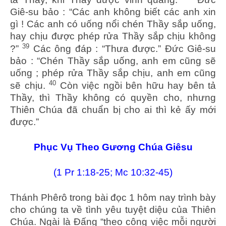
Giê-su bảo : “Các anh không biết các anh xin
gì ! Các anh có uống nổi chén Thầy sắp uống,
hay chịu được phép rửa Thầy sắp chịu không
39
?”
Các ông đáp : “Thưa được.” Đức Giê-su
bảo : “Chén Thầy sắp uống, anh em cũng sẽ
uống ; phép rửa Thầy sắp chịu, anh em cũng
40
sẽ chịu.
Còn việc ngồi bên hữu hay bên tả
Thầy, thì Thầy không có quyền cho, nhưng
Thiên Chúa đã chuẩn bị cho ai thì kẻ ấy mới
được.”
Phục Vụ Theo Gương Chúa Giêsu
(1 Pr 1:18-25; Mc 10:32-45)
Thánh Phêrô trong bài đọc 1 hôm nay trình bày
cho chúng ta về tình yêu tuyệt diệu của Thiên
Chúa. Ngài là Đấng “theo công việc mỗi người