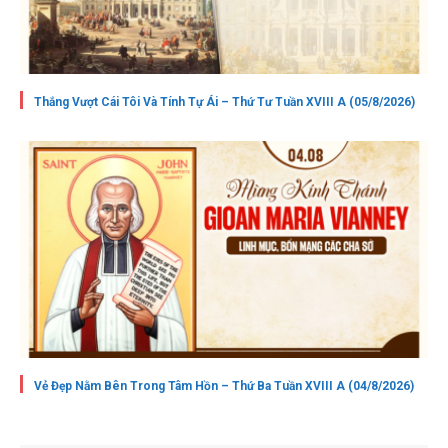
Thắng Vượt Cái Tôi Và Tính Tự Ái – Thứ Tư Tuần XVIII A (05/8/2026)
Vẻ Đẹp Nằm Bên Trong Tâm Hồn – Thứ Ba Tuần XVIII A (04/8/2026)