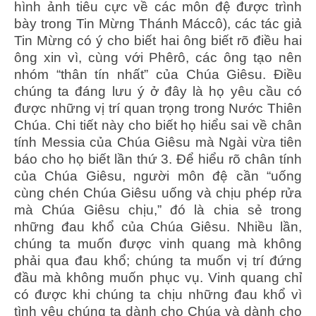
hình ảnh tiêu cực về các môn đệ được trình
bày trong Tin Mừng Thánh Máccô), các tác giả
Tin Mừng có ý cho biết hai ông biết rõ điều hai
ông xin vì, cùng với Phêrô, các ông tạo nên
nhóm “thân tín nhất” của Chúa Giêsu. Điều
chúng ta đáng lưu ý ở đây là họ yêu cầu có
được những vị trí quan trọng trong Nước Thiên
Chúa. Chi tiết này cho biết họ hiểu sai về chân
tính Messia của Chúa Giêsu mà Ngài vừa tiên
báo cho họ biết lần thứ 3. Để hiểu rõ chân tính
của Chúa Giêsu, người môn đệ cần “uống
cùng chén Chúa Giêsu uống và chịu phép rửa
mà Chúa Giêsu chịu,” đó là chia sẻ trong
những đau khổ của Chúa Giêsu. Nhiều lần,
chúng ta muốn được vinh quang mà không
phải qua đau khổ; chúng ta muốn vị trí đứng
đầu mà không muốn phục vụ. Vinh quang chỉ
có được khi chúng ta chịu những đau khổ vì
tình yêu chúng ta dành cho Chúa và dành cho