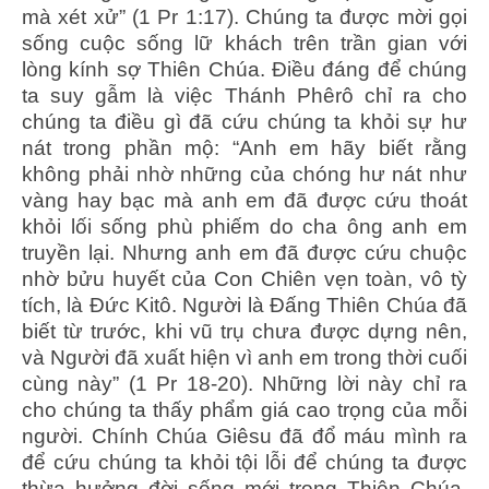
mà xét xử” (1 Pr 1:17). Chúng ta được mời gọi
sống cuộc sống lữ khách trên trần gian với
lòng kính sợ Thiên Chúa. Điều đáng để chúng
ta suy gẫm là việc Thánh Phêrô chỉ ra cho
chúng ta điều gì đã cứu chúng ta khỏi sự hư
nát trong phần mộ: “Anh em hãy biết rằng
không phải nhờ những của chóng hư nát như
vàng hay bạc mà anh em đã được cứu thoát
khỏi lối sống phù phiếm do cha ông anh em
truyền lại. Nhưng anh em đã được cứu chuộc
nhờ bửu huyết của Con Chiên vẹn toàn, vô tỳ
tích, là Đức Kitô. Người là Đấng Thiên Chúa đã
biết từ trước, khi vũ trụ chưa được dựng nên,
và Người đã xuất hiện vì anh em trong thời cuối
cùng này” (1 Pr 18-20). Những lời này chỉ ra
cho chúng ta thấy phẩm giá cao trọng của mỗi
người. Chính Chúa Giêsu đã đổ máu mình ra
để cứu chúng ta khỏi tội lỗi để chúng ta được
thừa hưởng đời sống mới trong Thiên Chúa.