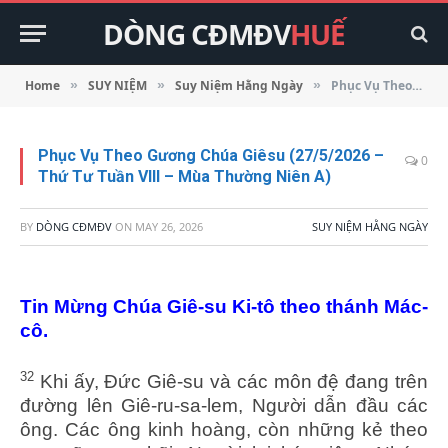
DÒNG CĐMĐV
HUẾ
Home
SUY NIỆM
Suy Niệm Hằng Ngày
Phục Vụ Theo Gương Chúa Giêsu (27/5/2026 – Thứ Tư Tuần VIII – Mùa Thường Niên A)
»
»
»
Phục Vụ Theo Gương Chúa Giêsu (27/5/2026 –
0
Thứ Tư Tuần VIII – Mùa Thường Niên A)
BY
DÒNG CĐMĐV
ON
MAY 26, 2026
SUY NIỆM HẰNG NGÀY
Tin Mừng Chúa Giê-su Ki-tô theo thánh Mác-
cô.
32
Khi ấy, Đức Giê-su và các môn đệ đang trên
đường lên Giê-ru-sa-lem, Người dẫn đầu các
ông. Các ông kinh hoàng, còn những kẻ theo