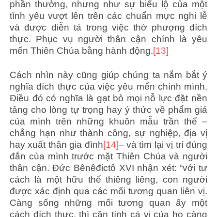
phần thưởng, nhưng như sự biểu lộ của một
tình yêu vượt lên trên các chuẩn mực nghi lễ
và được diễn tả trong việc thờ phượng đích
thực. Phục vụ người thân cận chính là yêu
mến Thiên Chúa bằng hành động.
[13]
Cách nhìn này cũng giúp chúng ta nắm bắt ý
nghĩa đích thực của việc yêu mến chính mình.
Điều đó có nghĩa là gạt bỏ mọi nỗ lực đặt nền
tảng cho lòng tự trọng hay ý thức về phẩm giá
của mình trên những khuôn mẫu trần thế –
chẳng hạn như thành công, sự nghiệp, địa vị
hay xuất thân gia đình
[14]
– và tìm lại vị trí đúng
đắn của mình trước mặt Thiên Chúa và người
thân cận. Đức Bênêđictô XVI nhận xét: “với tư
cách là một hữu thể thiêng liêng, con người
được xác định qua các mối tương quan liên vị.
Càng sống những mối tương quan ấy một
cách đích thực, thì căn tính cá vị của họ càng