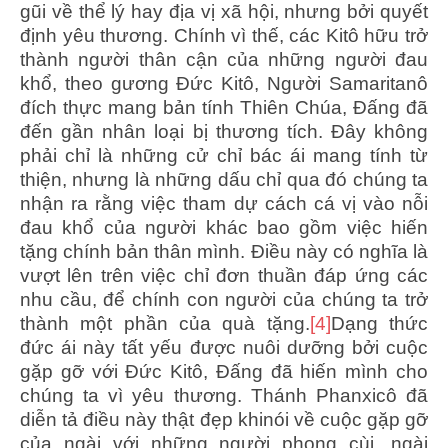
gũi về thể lý hay địa vị xã hội, nhưng bởi quyết
định yêu thương. Chính vì thế, các Kitô hữu trở
thành người thân cận của những người đau
khổ, theo gương Đức Kitô, Người Samaritanô
đích thực mang bản tính Thiên Chúa, Đấng đã
đến gần nhân loại bị thương tích. Đây không
phải chỉ là những cử chỉ bác ái mang tính từ
thiện, nhưng là những dấu chỉ qua đó chúng ta
nhận ra rằng việc tham dự cách cá vị vào nỗi
đau khổ của người khác bao gồm việc hiến
tặng chính bản thân mình. Điều này có nghĩa là
vượt lên trên việc chỉ đơn thuần đáp ứng các
nhu cầu, để chính con người của chúng ta trở
thành một phần của quà tặng.
[4]
Dạng thức
đức ái này tất yếu được nuôi dưỡng bởi cuộc
gặp gỡ với Đức Kitô, Đấng đã hiến mình cho
chúng ta vì yêu thương. Thánh Phanxicô đã
diễn tả điều này thật đẹp khinói về cuộc gặp gỡ
của ngài với những người phong cùi, ngài