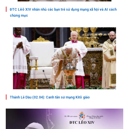
ĐTC Lêô XIV nhắn nhủ các bạn trẻ sử dụng mạng xã hội và AI cách
chừng mực
Thánh Lễ Dầu (02.04): Canh tân sứ mạng Kitô giáo