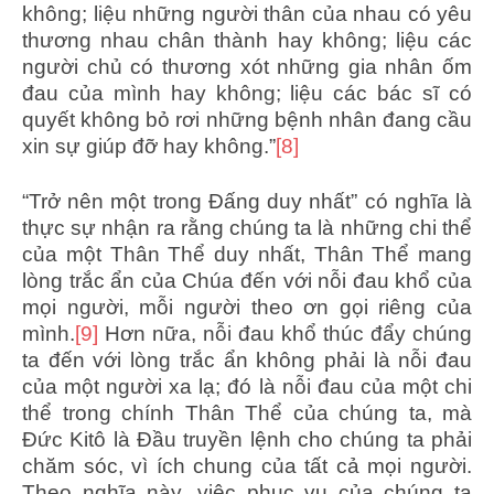
không; liệu những người thân của nhau có yêu
thương nhau chân thành hay không; liệu các
người chủ có thương xót những gia nhân ốm
đau của mình hay không; liệu các bác sĩ có
quyết không bỏ rơi những bệnh nhân đang cầu
xin sự giúp đỡ hay không.”
[8]
“Trở nên một trong Đấng duy nhất” có nghĩa là
thực sự nhận ra rằng chúng ta là những chi thể
của một Thân Thể duy nhất, Thân Thể mang
lòng trắc ẩn của Chúa đến với nỗi đau khổ của
mọi người, mỗi người theo ơn gọi riêng của
mình.
[9]
Hơn nữa, nỗi đau khổ thúc đẩy chúng
ta đến với lòng trắc ẩn không phải là nỗi đau
của một người xa lạ; đó là nỗi đau của một chi
thể trong chính Thân Thể của chúng ta, mà
Đức Kitô là Đầu truyền lệnh cho chúng ta phải
chăm sóc, vì ích chung của tất cả mọi người.
Theo nghĩa này, việc phục vụ của chúng ta