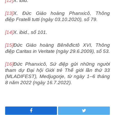
[12]
X. ibid.
[13]
X. Đức Giáo hoàng Phanxicô, Thông
điệp Fratelli tutti (ngày 03.10.2020), số 79.
[14]
X. ibid., số 101.
[15]
Đức Giáo hoàng Bênêđictô XVI, Thông
điệp Caritas in Veritate (ngày 29.6.2009), số 53.
[16]
Đức Phanxicô, Sứ điệp gửi những người
tham dự Đại hội Giới trẻ Thế giới lần thứ 33
(MLADIFEST), Medjugorje, từ ngày 1–6 tháng
8 năm 2022 (ngày 16.7.2022).
Facebook
Twitter