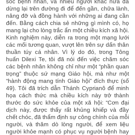
sóc bệnh nhân, và nhiều người khác nữa đã
dừng lại trên đường đi để đến gần, chữa lành,
nâng đỡ và đồng hành với những ai đang cần
đến. Bằng cách chia sẻ những gì mình có, họ
mang lại cho lòng trắc ẩn một chiều kích xã hội.
Kinh nghiệm này, diễn ra trong một mạng lưới
các mối tương quan, vượt lên trên sự dấn thân
thuần túy cá nhân. Vì lý do đó, trong Tông
huấn Dilexi Te, tôi đã nói đến việc chăm sóc
các bệnh nhân không chỉ như một “phần quan
trọng” thuộc sứ mạng Giáo hội, mà như một
“hành động mang tính Giáo hội” đích thực (số
49). Tôi đã trích dẫn Thánh Cyprianô để minh
họa cách thức mà chiều kích này trở thành
thước đo sức khỏe của một xã hội: “Cơn đại
dịch này, được thấy rất khủng khiếp và đầy
chết chóc, đã thẩm định sự công chính của mỗi
người, và thăm dò lòng người, để xem liệu
người khỏe mạnh có phục vụ người bệnh hay