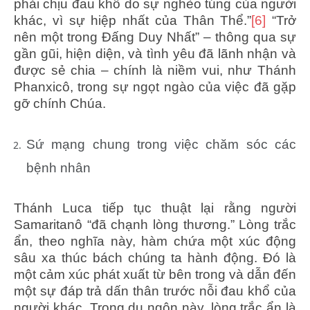
phải chịu đau khổ do sự nghèo túng của người
khác, vì sự hiệp nhất của Thân Thể.”
[6]
“Trở
nên một trong Đấng Duy Nhất” – thông qua sự
gần gũi, hiện diện, và tình yêu đã lãnh nhận và
được sẻ chia – chính là niềm vui, như Thánh
Phanxicô, trong sự ngọt ngào của việc đã gặp
gỡ chính Chúa.
Sứ mạng chung trong việc chăm sóc các
bệnh nhân
Thánh Luca tiếp tục thuật lại rằng người
Samaritanô “đã chạnh lòng thương.” Lòng trắc
ẩn, theo nghĩa này, hàm chứa một xúc động
sâu xa thúc bách chúng ta hành động. Đó là
một cảm xúc phát xuất từ bên trong và dẫn đến
một sự đáp trả dấn thân trước nỗi đau khổ của
người khác. Trong dụ ngôn này, lòng trắc ẩn là