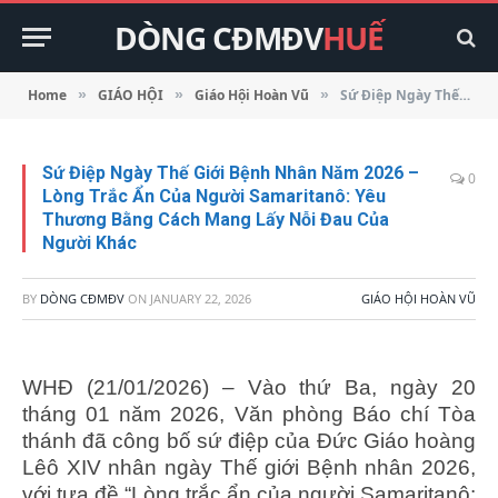
DÒNG CĐMĐV
HUẾ
Home
GIÁO HỘI
Giáo Hội Hoàn Vũ
Sứ Điệp Ngày Thế Giới Bệnh Nhân Năm 2026 – Lòng Trắc Ẩn Của Người Samaritanô: Yêu Thương Bằng Cách Mang Lấy Nỗi Đau Của Người Khác
»
»
»
Sứ Điệp Ngày Thế Giới Bệnh Nhân Năm 2026 –
0
Lòng Trắc Ẩn Của Người Samaritanô: Yêu
Thương Bằng Cách Mang Lấy Nỗi Đau Của
Người Khác
BY
DÒNG CĐMĐV
ON
JANUARY 22, 2026
GIÁO HỘI HOÀN VŨ
WHĐ (21/01/2026) – Vào thứ Ba, ngày 20
tháng 01 năm 2026, Văn phòng Báo chí Tòa
thánh đã công bố sứ điệp của Đức Giáo hoàng
Lêô XIV nhân ngày Thế giới Bệnh nhân 2026,
với tựa đề “Lòng trắc ẩn của người Samaritanô: