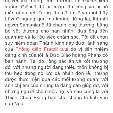
người kia đang trên đường từ Giêrusalem
xuống Giêricô thì bị cướp tấn công và bị bỏ
mặc gần chết. Trong khi một tư tế và một thầy
Lêvi đi ngang qua mà không dừng lại, thì một
người Samaritanô đã chạnh lòng thương, băng
bó vết thương cho nạn nhân, đưa ông đến
quán trọ và lo liệu việc chăm sóc. Tôi đã chọn
suy niệm đoạn Thánh kinh này dưới ánh sáng
của
Thông điệp Fratelli tutti
do vị tiền nhiệm
đáng kính của tôi là Đức Giáo hoàng Phanxicô
ban hành. Tại đó, lòng trắc ẩn và xót thương
đối với những người đang thiếu thốn không bị
thu hẹp trong nỗ lực cá nhân đơn lẻ, nhưng
được thực hiện qua các mối tương quan: với
anh chị em của chúng ta đang cần giúp đỡ, với
những người chăm sóc họ, và sau cùng là với
Thiên Chúa, Đấng ban cho chúng ta tình yêu
của Ngài.