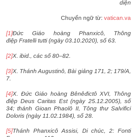
diện
Chuyển ngữ từ:
vatican.va
[1]
Đức Giáo hoàng Phanxicô, Thông
điệp Fratelli tutti (ngày 03.10.2020), số 63.
[2]
X. ibid., các số 80–82.
[3]
X. Thánh Augustinô, Bài giảng 171, 2; 179/A,
7.
[4]
X. Đức Giáo hoàng Bênêđictô XVI, Thông
điệp Deus Caritas Est (ngày 25.12.2005), số
34; thánh Gioan Phaolô II, Tông thư Salvifici
Doloris (ngày 11.02.1984), số 28.
[5]
Thánh Phanxicô Assisi, Di chúc, 2: Fonti