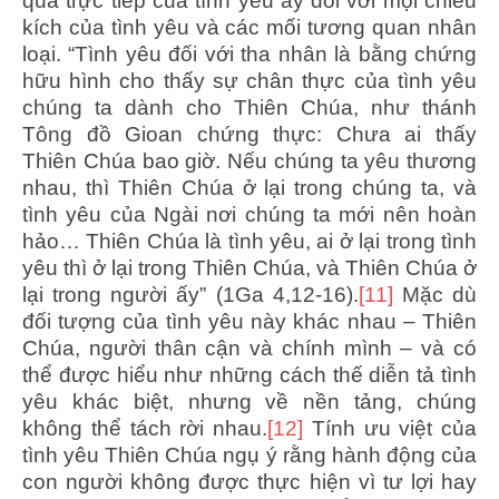
quả trực tiếp của tình yêu ấy đối với mọi chiều
kích của tình yêu và các mối tương quan nhân
loại. “Tình yêu đối với tha nhân là bằng chứng
hữu hình cho thấy sự chân thực của tình yêu
chúng ta dành cho Thiên Chúa, như thánh
Tông đồ Gioan chứng thực: Chưa ai thấy
Thiên Chúa bao giờ. Nếu chúng ta yêu thương
nhau, thì Thiên Chúa ở lại trong chúng ta, và
tình yêu của Ngài nơi chúng ta mới nên hoàn
hảo… Thiên Chúa là tình yêu, ai ở lại trong tình
yêu thì ở lại trong Thiên Chúa, và Thiên Chúa ở
lại trong người ấy” (1Ga 4,12-16).
[11]
Mặc dù
đối tượng của tình yêu này khác nhau – Thiên
Chúa, người thân cận và chính mình – và có
thể được hiểu như những cách thế diễn tả tình
yêu khác biệt, nhưng về nền tảng, chúng
không thể tách rời nhau.
[12]
Tính ưu việt của
tình yêu Thiên Chúa ngụ ý rằng hành động của
con người không được thực hiện vì tư lợi hay