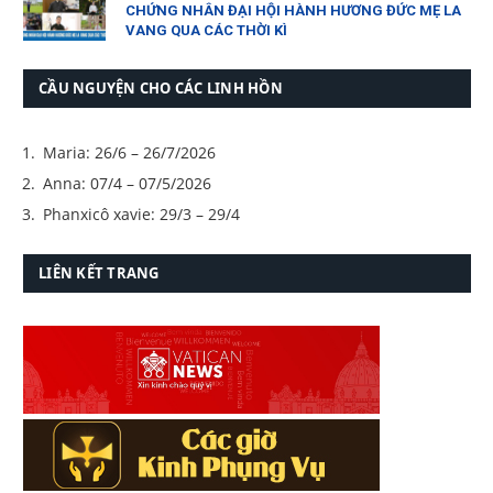
CHỨNG NHÂN ĐẠI HỘI HÀNH HƯƠNG ĐỨC MẸ LA
VANG QUA CÁC THỜI KÌ
CẦU NGUYỆN CHO CÁC LINH HỒN
Maria: 26/6 – 26/7/2026
Anna: 07/4 – 07/5/2026
Phanxicô xavie: 29/3 – 29/4
LIÊN KẾT TRANG