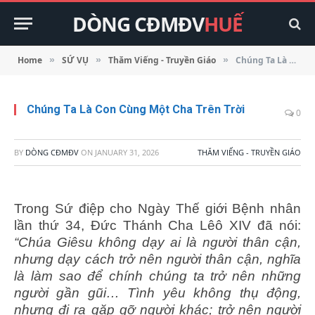
DÒNG CĐMĐV
HUẾ
Home
SỨ VỤ
Thăm Viếng - Truyền Giáo
Chúng Ta Là Con Cùng Một Cha Trên Trời
»
»
»
Chúng Ta Là Con Cùng Một Cha Trên Trời
0
BY
DÒNG CĐMĐV
ON
JANUARY 31, 2026
THĂM VIẾNG - TRUYỀN GIÁO
Trong Sứ điệp cho Ngày Thế giới Bệnh nhân
lần thứ 34, Đức Thánh Cha Lêô XIV đã nói:
“Chúa Giêsu không dạy ai là người thân cận,
nhưng dạy cách trở nên người thân cận, nghĩa
là làm sao để chính chúng ta trở nên những
người gần gũi… Tình yêu không thụ động,
nhưng đi ra gặp gỡ người khác; trở nên người